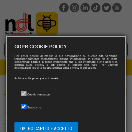
Ugo Mursia Editore
Umberto Soletti editore
Undici
Universalia
Universitalia
UTET
GDPR COOKIE POLICY
Utet Giuridica
VALENTINO EDITORE
Per poter gestire al meglio la tua navigazione su questo sito verranno
temporaneamente memorizzate alcune informazioni in piccoli file di testo
Valigie Rosse
denominati
cookie
. È molto importante che tu sia informato e che accetti la
politica sulla privacy e sui cookie di questo sito Web. Per ulteriori
informazioni, leggi la nostra politica sulla privacy e sui cookie.
VALLECCHI FIRENZE
Vecchiarelli Editore
Politica sulla privacy e sui cookie
Velar
Editori
Verdechiaro edizioni
Cookie necessari
Vertigo
Viella libreria editrice
Statistiche
Vita e Pensiero
vivere altrimenti
OK, HO CAPITO E ACCETTO
w&w