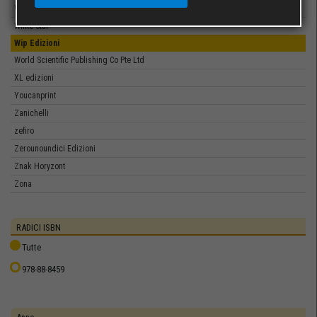
Washington Publishing
White Star
Wip Edizioni
World Scientific Publishing Co Pte Ltd
XL edizioni
Youcanprint
Zanichelli
zefiro
Zerounoundici Edizioni
Znak Horyzont
Zona
RADICI ISBN
Tutte
978-88-8459