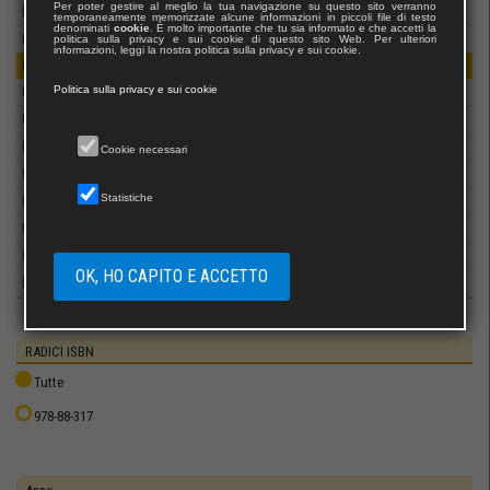
Per poter gestire al meglio la tua navigazione su questo sito verranno
Marlin Editore
temporaneamente memorizzate alcune informazioni in piccoli file di testo
denominati
cookie
. È molto importante che tu sia informato e che accetti la
Marna
politica sulla privacy e sui cookie di questo sito Web. Per ulteriori
informazioni, leggi la nostra politica sulla privacy e sui cookie.
Marsilio Editori
Politica sulla privacy e sui cookie
Massimiliano Piretti Editore
Mattioli 1885
Mazzanti Libri
Cookie necessari
MCA Comunicazione
Statistiche
McGraw-Hill Education
MdS Editore
Medea Edizioni
OK, HO CAPITO E ACCETTO
Mediabooks
Mediterranei News Edizioni
Melampo Editore
RADICI ISBN
Mellen Press
Tutte
Mesogea
978-88-317
Mgc Edizioni
Michele Biallo Editore
Milella