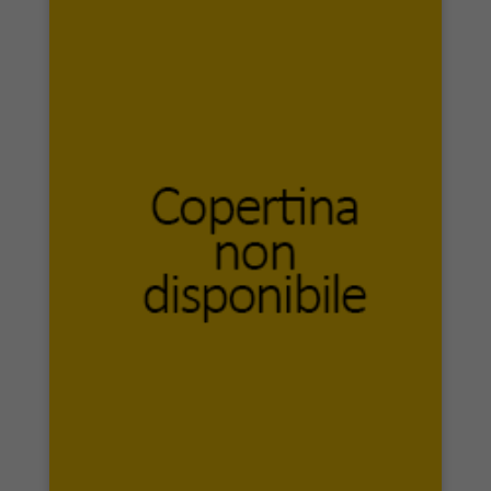
Sonzogno Editori
Sovera Edizioni
Spazio Cultura edizioni
Speedy Print
Sperling & Kupfer
Springer
Spunto Edizioni
Stabilimenti Tipografici Carlo Colombo
Stamen
Stampa Alternativa
Streetlib
Sur
susil edizioni
Tabula Fati
Talos Edizioni
Tangram Edizioni Scientifiche Trento
Tau editrice
Taylor & Francis