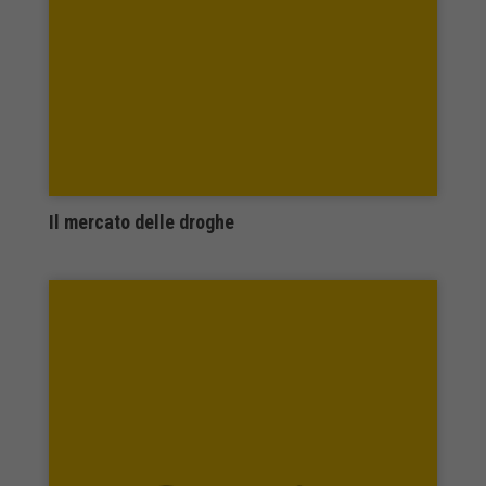
Nuova Giuridica
Nuova Immagine
Nuove Carte
Odile Jacob
Odradek Edizioni
ombre corte
Onirica Edizioni
Orthotes
Il mercato delle droghe
Otma 2 Edizioni
Pacini Editore
Padova University Press
Pagine
Pagnini
paguro edizioni
Palabanda Edizioni
Palombi Editori
Paoline
PaperFirst