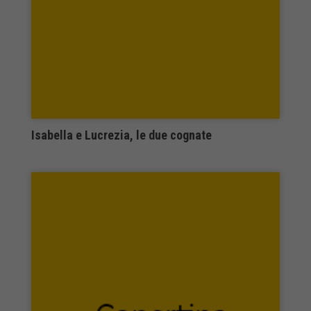
VALLECCHI FIRENZE
Vecchiarelli Editore
Velar
Verdechiaro edizioni
Vertigo
Viella libreria editrice
Vita e Pensiero
vivere altrimenti
Isabella e Lucrezia, le due cognate
w&w
Washington Publishing
White Star
Wip Edizioni
World Scientific Publishing Co Pte Ltd
XL edizioni
Youcanprint
Zanichelli
zefiro
Zerounoundici Edizioni