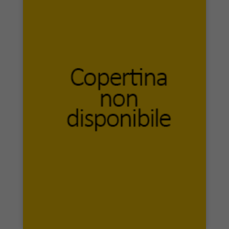
Ponte alle Grazie
Portaparole
PORTO SEGURO
postmediabooks
Primaedizione
Primiceri Editore
Priuli & Verlucca
Produzioni Nero
Progedit
PromoCultura Edizioni
Prospero Editore
Prospettiva editrice
Prospettive edizioni / Architetti di Roma
PROTOS EDIZIONI
Prova d’Autore
PubMe
Pungitopo
Qulture Edizioni