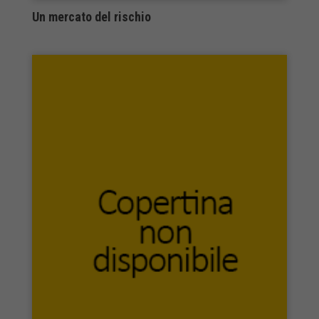
Un mercato del rischio
Quodlibet
RAFFAELLI EDITORE
Raffaello
Raffaello Cortina Editore
RAGIF ediciones
Red Star Press
Ricca Editore
Riccardo Viola editore
Risguardi
Rizzoli libri
Robin Edizioni
Rodorigo Editore
RONZANI EDITORE
Rosa de Porcelana Editora
Rosenberg & Sellier
Round Robin Editrice
Rubbettino Editore
Safarà Editore