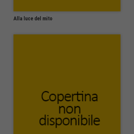
tecniche nuove
Tekeditori
Terra d’ulivi edizioni
Alla luce del mito
TERRE SOMMERSE
The Writer Edizioni
Thule Italia editrice
Tipheret Editore
Tralerighe libri
Transeuropa Edizioni
Ugo Mursia Editore
Umberto Soletti editore
Undici
Universalia
Universitalia
UTET
Utet Giuridica
VALENTINO EDITORE
Valigie Rosse