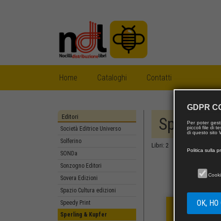
Sette Città
Seu
Silele Edizioni
SilvanaEditoriale
Sinfonica jazz edizioni
musicali
(current)
Home
Cataloghi
Contatti
Skira
Società di Studi Fiumani
Società Editrice Montecovello
GDPR C
Società Editrice Ricerche
Editori
Sperling 
Per poter gest
piccoli file di
Società Editrice Universo
di questo sito W
Solferino
Libri: 2
Politica sulla p
SONDa
Sonzogno Editori
Cooki
Sovera Edizioni
Spazio Cultura edizioni
OK, HO
Speedy Print
Sperling & Kupfer