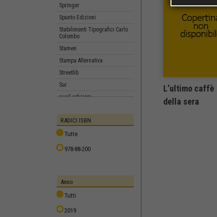
Springer
Spunto Edizioni
Stabilimenti Tipografici Carlo
Colombo
Stamen
Stampa Alternativa
Streetlib
Sur
L’ultimo caffè
susil edizioni
della sera
Tabula Fati
RADICI ISBN
Talos Edizioni
Tangram Edizioni Scientifiche
Tutte
Trento
978-88-200
Tau editrice
Taylor & Francis
tecniche nuove
Anno
Tekeditori
Tutti
Terra d’ulivi edizioni
2019
TERRE SOMMERSE