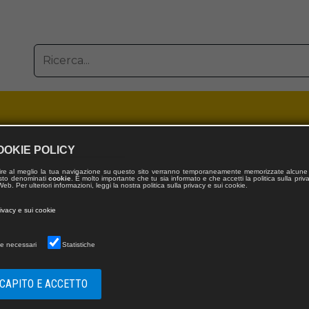
OOKIE POLICY
& Kupfer
ire al meglio la tua navigazione su questo sito verranno temporaneamente memorizzate alcune 
 testo denominati
cookie
. È molto importante che tu sia informato e che accetti la politica sulla priv
eb. Per ulteriori informazioni, leggi la nostra politica sulla privacy e sui cookie.
rivacy e sui cookie
e necessari
Statistiche
 CAPITO E ACCETTO