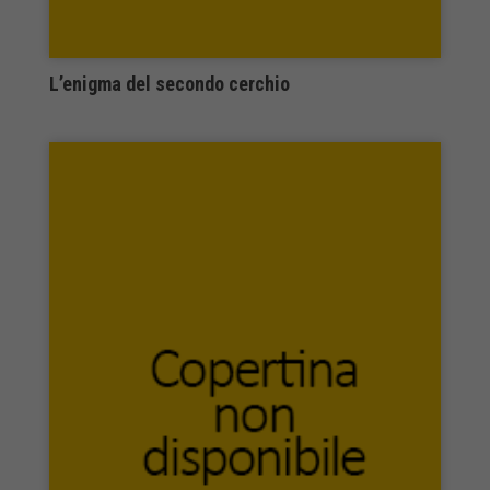
Editoriale Scientifica
Editoriale Scienza
Editrice B.O.S.
L’enigma del secondo cerchio
Editrice Italia Semplice
editrice missionaria italiana
Editrice Morcelliana
Editrice San Raffaele
EditricErmes
Edizioni Accademiche Italiane
Edizioni Achab
Edizioni Altravista
Edizioni ambiente
Edizioni Arciere
Edizioni AV
Edizioni Biblioteca dell’Immagine
Edizioni Biblioteca D’Orfeo
EDIZIONI CANTAGALLI
Edizioni cento autori