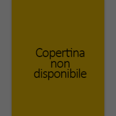
Edicola Ediciones
Ediesse
Edifir Edizioni Firenze
EDILAZIO
Edilet
EdiSud Salerno
Editions Attinger
Éditions du Rocher
Editions Intervalles
Editions Mincione
Editora Gaya
EDITORA UNICAMP
Editore Garzanti
Editori Laterza
Editori Riuniti
Editori Riuniti University Press
Editorial Porrúa
Editoriale il Ponte