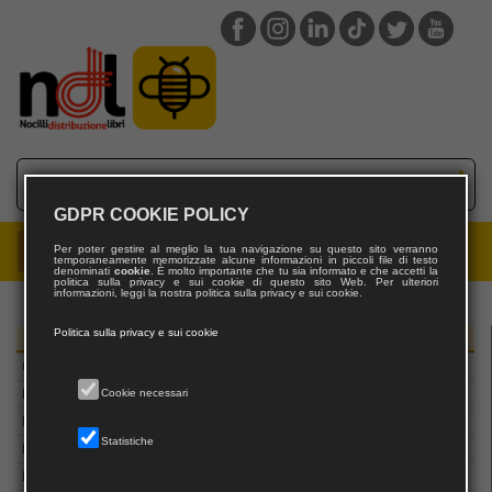
Claudiana editrice
Clown Bianco Edizioni
CLUEB
Coconino Press
Codice Edizioni
Comicout
Coniglio Editore
contrasto
GDPR COOKIE POLICY
Controluna Edizioni
Per poter gestire al meglio la tua navigazione su questo sito verranno
Corab
temporaneamente memorizzate alcune informazioni in piccoli file di testo
denominati
cookie
. È molto importante che tu sia informato e che accetti la
politica sulla privacy e sui cookie di questo sito Web. Per ulteriori
Costa & Nolan
informazioni, leggi la nostra politica sulla privacy e sui cookie.
CRC Press
Politica sulla privacy e sui cookie
Crocetti Editore
Editori
Crowdbooks
Cookie necessari
Dalia
Damster edizioni
Statistiche
Daniela Piazza Editore
Danilo Montanari Editore