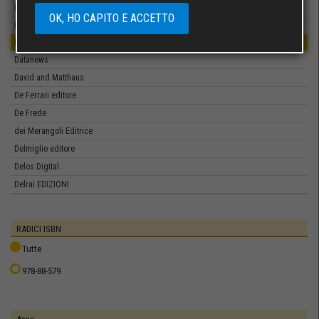
Dante & Descartes
OK, HO CAPITO E ACCETTO
Dantebus Edizioni
Dario Flaccovio Editore
Datanews
David and Matthaus
De Ferrari editore
De Frede
dei Merangoli Editrice
Delmiglio editore
Delos Digital
Delrai EDIZIONI
Delta 3 Edizioni
Demetra
RADICI ISBN
DeriveApprodi
Tutte
Di Renzo Editore
978-88-579
DIKE GIURIDICA
Dino Audino editore
Diogene Multimedia