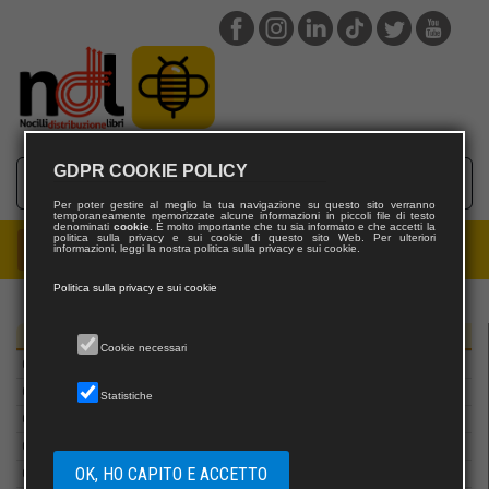
Bulzoni Editore
Cacucci Editore
Cagliostro E-Press
Cairo Editore
Calabria Letteraria Editrice
Calibano Editore
GDPR COOKIE POLICY
Calosci editore
Camera dei Deputati
Per poter gestire al meglio la tua navigazione su questo sito verranno
temporaneamente memorizzate alcune informazioni in piccoli file di testo
denominati
cookie
. È molto importante che tu sia informato e che accetti la
Campi di Carta
politica sulla privacy e sui cookie di questo sito Web. Per ulteriori
informazioni, leggi la nostra politica sulla privacy e sui cookie.
Caosfera
Capponi Editore
Politica sulla privacy e sui cookie
Carabba
CARBONIOEDITORE
Editori
Cookie necessari
Carlo Delfino editore
Carlo Saladino Editore
Statistiche
Carocci editore
Carsa Edizioni
OK, HO CAPITO E ACCETTO
CartaCanta