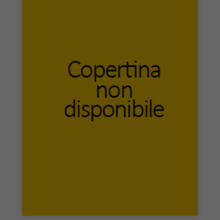
Corab
Costa & Nolan
CRC Press
Crocetti Editore
Crowdbooks
Dalia
Damster edizioni
Daniela Piazza Editore
Danilo Montanari Editore
Dante & Descartes
Dantebus Edizioni
Dario Flaccovio Editore
Datanews
David and Matthaus
De Ferrari editore
De Frede
dei Merangoli Editrice
Delmiglio editore