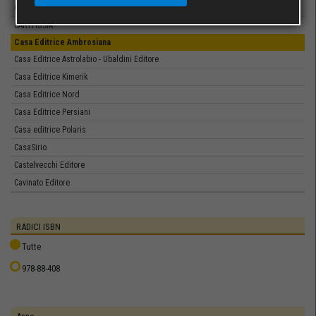
Carthago Edizioni
CARTHUSIA
Casa Editrice Ambrosiana
Casa Editrice Astrolabio - Ubaldini Editore
Casa Editrice Kimerik
Casa Editrice Nord
Casa Editrice Persiani
Casa editrice Polaris
CasaSirio
Castelvecchi Editore
Cavinato Editore
CEDAM
Cendon Libri
RADICI ISBN
Centro Artistico Art’intorno
Tutte
Centro di Documentazione Giornalistica
978-88-408
Centro Matteucci Arte Moderna
Centro Volontari Sofferenza
ChelseaEditions