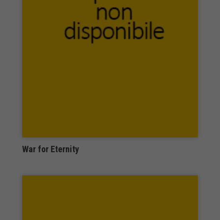
Lansman
LAP Lambert Academic Publishing
Laris Editrice
Laruffa Editore
Lastaria
Lateran University Press
Laurana Editore
Laurana Editore – Novecento Editore
Laurus Robuffo
Le Mezzelane
Le Trame di Circe
Ledizioni
War for Eternity
Legislazione Tecnica
Leo S. Olschki
Leone Editore
Lepisma Edizioni
les belles lettres
Les Flâneurs Edizioni