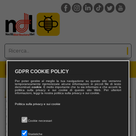
Giuffrè editore
Giuffrè Francis Lefebvre
Giuliano Landolfi Editore
Giulio Einaudi editore
Giulio Perrone Editore
Giunti editore
Giuseppe Maimone Editore
Glifo Edizioni
Go Book editore
GOLENA EDIZIONI
GDPR COOKIE POLICY
goware
Per poter gestire al meglio la tua navigazione su questo sito verranno
temporaneamente memorizzate alcune informazioni in piccoli file di testo
Gradiva Publications
denominati
cookie
. È molto importante che tu sia informato e che accetti la
politica sulla privacy e sui cookie di questo sito Web. Per ulteriori
informazioni, leggi la nostra politica sulla privacy e sui cookie.
Graphisoft
Editori
Graphofeel
Politica sulla privacy e sui cookie
grauseditore
Gremese Editore
Cookie necessari
Gruppo Albatros il Filo
Gruppo Mondadori
Statistiche