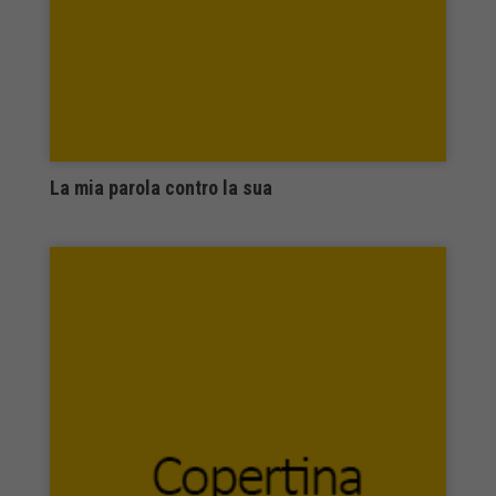
Key editore
Kohlhammer
KOINè NUOVE EDIZIONI
la Bussola
La Caravella editrice
La Città del Sole
LA CLESSIDRA
La mia parola contro la sua
LA FELUCA EDIZIONI
La Giuntina
La Lepre Edizioni
La memoria del mondo
La Nave di Teseo
La Nuova Italia
La Rondine Edizioni
La Ruota edizioni
la Valle del Tempo
La Vela
La Vita Felice