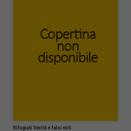
Letizia Editore
Lexington Books
LFA Publisher
Lib&Res
Libellula
liberilibri
Libreria Editrice Vaticana
libreriauniversitaria.it edizioni
Libromania
Libroza
LietoColle
Liguori Editore
Limina Edizioni
Linea Edizioni
List lab editore
Littlehampton Book Services Ltd
Löcker Verlag
Rifugiati Verità e falsi miti
Logos Edizioni