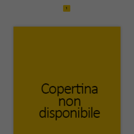
Infinito Edizioni
Inknot
Institutum Patristicum Augustinianum
Intellect
Intellect Ltd
INTERMEDIA Edizioni
intrecci Edizioni
IPSOA
Irradiazioni
ISBN Edizioni
Istituto Culturale del Mezzogiorno
ITACA
Italic & Pequod
itinera progetti
Jaca Book
Jovene Editore
Kaplan
Kappa Edizioni