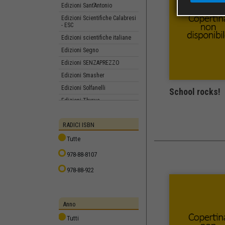
Edizioni Sant’Antonio
Edizioni Scientifiche Calabresi
- ESC
Edizioni scientifiche italiane
Edizioni Segno
Edizioni SENZAPREZZO
Edizioni Smasher
Edizioni Solfanelli
School rocks!
Edizioni Thyrus
edizionidilatta
RADICI ISBN
edizionispartaco
EDT
Tutte
EDUP - Edizioni dell’Università
978-88-8107
Popolare
978-88-922
Effatà Editrice
Egea Editore
El Doctor Sax
Anno
Elliot edizioni
Tutti
EMIA Edizioni