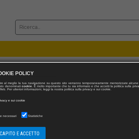
OOKIE POLICY
San Paolo
ire al meglio la tua navigazione su questo sito verranno temporaneamente memorizzate alcune 
 testo denominati
cookie
. È molto importante che tu sia informato e che accetti la politica sulla priv
eb. Per ulteriori informazioni, leggi la nostra politica sulla privacy e sui cookie.
rivacy e sui cookie
e necessari
Statistiche
 CAPITO E ACCETTO