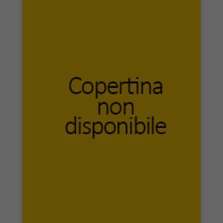
Cagliostro E-Press
Cairo Editore
Calabria Letteraria Editrice
Calibano Editore
Calosci editore
Camera dei Deputati
Campi di Carta
Caosfera
Capponi Editore
Carabba
CARBONIOEDITORE
Carlo Delfino editore
Carlo Saladino Editore
Carocci editore
Carsa Edizioni
CartaCanta
Carthago Edizioni
CARTHUSIA