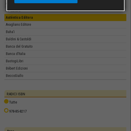
Atanòr
Atì editore
Autêntica Editora
Avagliano Editore
Baha’i
Baldini & Castoldi
Banca del Gratuito
Banca d’Italia
BastogiLibri
Bébert Edizioni
BeccoGiallo
BellaVite
Bertonieditore
RADICI ISBN
Betti Editrice
Tutte
BFS Edizioni
978-85-8217
Biblink editori
Bibliopolis
Bibliotheka