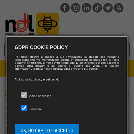
Aras edizioni
Arbor SapientiaE
Arcana
Arduino Sacco Editore
areablu EDIZIONI
ARGO
GDPR COOKIE POLICY
Arkadia
Arkhé
Per poter gestire al meglio la tua navigazione su questo sito verranno
temporaneamente memorizzate alcune informazioni in piccoli file di testo
Arma dei Carabinieri
denominati
cookie
. È molto importante che tu sia informato e che accetti la
politica sulla privacy e sui cookie di questo sito Web. Per ulteriori
informazioni, leggi la nostra politica sulla privacy e sui cookie.
Armando Curcio Editore
Armando Editore
Politica sulla privacy e sui cookie
Armenia
Armenio editore
Editori
Cookie necessari
Arpeggio Libero
ArtchivePortfolio
Statistiche
Artemide
Associazione Culturale Recercare
OK, HO CAPITO E ACCETTO
Associazione culturale “Giuseppe Serassi”