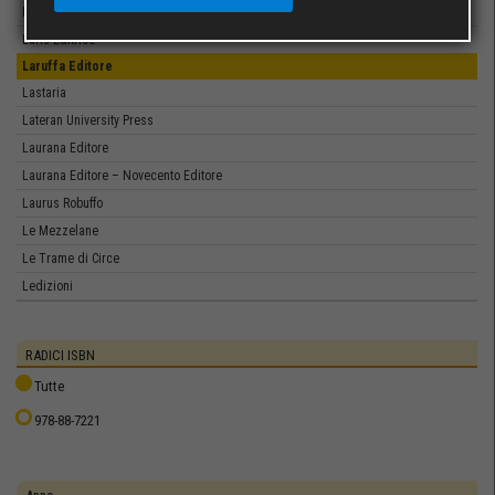
LAP Lambert Academic Publishing
Laris Editrice
Laruffa Editore
Lastaria
Lateran University Press
Laurana Editore
Laurana Editore – Novecento Editore
Laurus Robuffo
Le Mezzelane
Le Trame di Circe
Ledizioni
Legislazione Tecnica
Leo S. Olschki
RADICI ISBN
Leone Editore
Tutte
Lepisma Edizioni
978-88-7221
les belles lettres
Les Flâneurs Edizioni
Letizia Editore