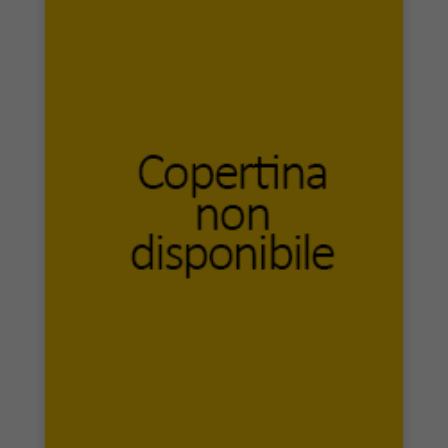
Longanesi
LUIGI PELLEGRINI EDITORE
LUIGI REVERDITO EDITORE
Luiss University Press
LuoghInteriori
Lupieditore
L’Asino d’oro edizioni
L’Autore Libri Firenze
l’école des loisirs
L’ERMA di Bretschneider
L’Erudita Editore
L’Harmattan
L’Isola che c’è
Macabor
Macro Edizioni
Magazzeno Storico Verbanese
MAGGIOLI EDITORE
Magi edizioni