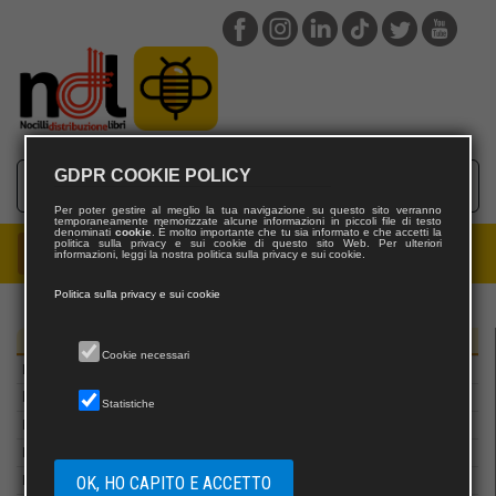
Kohlhammer
KOINè NUOVE EDIZIONI
la Bussola
La Caravella editrice
La Città del Sole
LA CLESSIDRA
GDPR COOKIE POLICY
LA FELUCA EDIZIONI
La Giuntina
Per poter gestire al meglio la tua navigazione su questo sito verranno
temporaneamente memorizzate alcune informazioni in piccoli file di testo
La Lepre Edizioni
denominati
cookie
. È molto importante che tu sia informato e che accetti la
politica sulla privacy e sui cookie di questo sito Web. Per ulteriori
informazioni, leggi la nostra politica sulla privacy e sui cookie.
La memoria del mondo
La Nave di Teseo
Politica sulla privacy e sui cookie
La Nuova Italia
La Rondine Edizioni
Editori
Cookie necessari
La Ruota edizioni
la Valle del Tempo
Statistiche
La Vela
La Vita Felice
OK, HO CAPITO E ACCETTO
Lansman