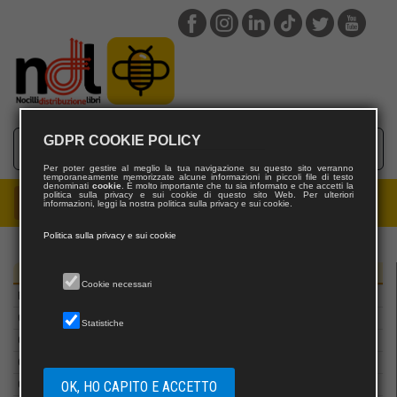
Felici editore
Feltrinelli
FILEMA
Filmaker
Firenze University Press
Florence Art Edizioni
GDPR COOKIE POLICY
Fondazione Cavalieri di Colombo
Forum Edizioni
Per poter gestire al meglio la tua navigazione su questo sito verranno
temporaneamente memorizzate alcune informazioni in piccoli file di testo
Francesco Brioschi Editore
denominati
cookie
. È molto importante che tu sia informato e che accetti la
politica sulla privacy e sui cookie di questo sito Web. Per ulteriori
informazioni, leggi la nostra politica sulla privacy e sui cookie.
Franco Muzzio Editore
FrancoAngeli Edizioni
Politica sulla privacy e sui cookie
Fratelli Frilli Editori
Fridericiana Editrice Univesitaria
Editori
Cookie necessari
Futura Edizioni
G. Giappichelli Editore - Torino
Statistiche
Gabrielli Editori
Gaffi
OK, HO CAPITO E ACCETTO
Gainsworth