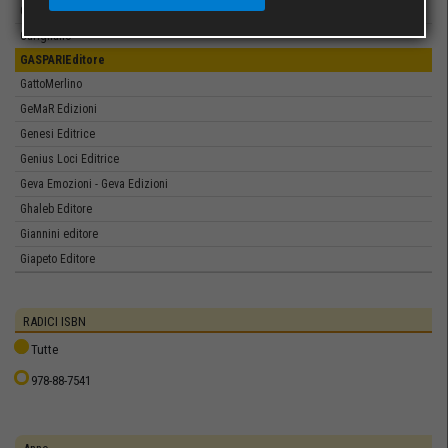
Gangemi Editore
Garigliano
GASPARIEditore
GattoMerlino
GeMaR Edizioni
Genesi Editrice
Genius Loci Editrice
Geva Emozioni - Geva Edizioni
Ghaleb Editore
Giannini editore
Giapeto Editore
Giraldieditore
Giubilei Regnani
RADICI ISBN
Giuffrè editore
Tutte
Giuffrè Francis Lefebvre
978-88-7541
Giuliano Landolfi Editore
Giulio Einaudi editore
Giulio Perrone Editore