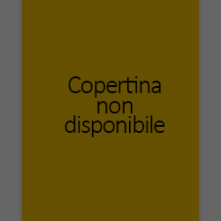
Hilkia Italia
Historia Editore
Historica Edizioni
Hoepli
Homo Scrivens
I farmalibri
I.R.I.S. Edizioni
Iacobellieditore
Ianua
Ibiskos Editrice Risolo
IBISKOS ULIVIERI
Icaria Editorial
Idrovolante Edizioni
Il Calamaio
Il Castello Edizioni
Il Cerchio
Il Convivio Editore
Il Formichiere