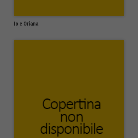
Odradek Edizioni
ombre corte
Onirica Edizioni
Io e Oriana
Orthotes
Otma 2 Edizioni
Pacini Editore
Padova University Press
Pagine
Pagnini
paguro edizioni
Palabanda Edizioni
Palombi Editori
Paoline
PaperFirst
Papionul Albastru
Paruzzo Editore
Pathos Edizioni
Pàtron Editore