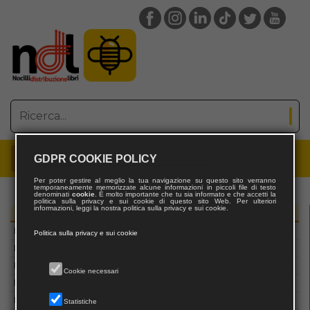
L’Isola che c’è
Macabor
Macro Edizioni
Magazzeno Storico Verbanese
MAGGIOLI EDITORE
Magi edizioni
Mancosu Editore
manifestolibri
Mannarino
GDPR COOKIE POLICY
Manni
MARCO DEL BUCCHIA EDITORE
Per poter gestire al meglio la tua navigazione su questo sito verranno
temporaneamente memorizzate alcune informazioni in piccoli file di testo
denominati
cookie
. È molto importante che tu sia informato e che accetti la
Marcus Edizioni
politica sulla privacy e sui cookie di questo sito Web. Per ulteriori
informazioni, leggi la nostra politica sulla privacy e sui cookie.
Maria Margherita Bulgarini
Editori
Maria Pacini Fazzi Editore
Politica sulla privacy e sui cookie
Marlin Editore
Marna
Cookie necessari
Marsilio Editori
Massimiliano Piretti Editore
Statistiche