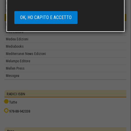
Mattioli 1885
Mazzanti Libri
OK, HO CAPITO E ACCETTO
MCA Comunicazione
McGraw-Hill Education
MdS Editore
Medea Edizioni
Mediabooks
Mediterranei News Edizioni
Melampo Editore
Mellen Press
Mesogea
Mgc Edizioni
Michele Biallo Editore
RADICI ISBN
Milella
Tutte
Milieu
978-88-942038
MIMESIS EDIZIONI
Minerva Edizioni
minimun fax