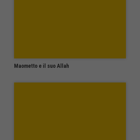
PAV EDIZIONI
Pellegrini Editore
Pendragon
Penguin Books
Pensa Mutimedia
Pequod
PersoneDiParola - ISOLA EDITRICE
Piccin
Maometto e il suo Allah
Piemme
pitagora editrice
Planet Book
PM edizioni
Polis Sa Edizioni
Polistampa
Ponte alle Grazie
Portaparole
PORTO SEGURO
postmediabooks