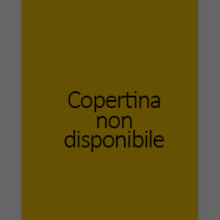
NeP Edizioni
Neri Pozza
Nerosubianco edizioni
Newton Compton Editori
Nicomp
Nne
Nomos Edizioni
Nor Edizioni
Nour Publishing
Novecento Editore
NPS Edizioni
Nulla Die
Nuova Argos
Nuova Cultura
Nuova Giuridica
Nuova Immagine
Nuove Carte
Odile Jacob