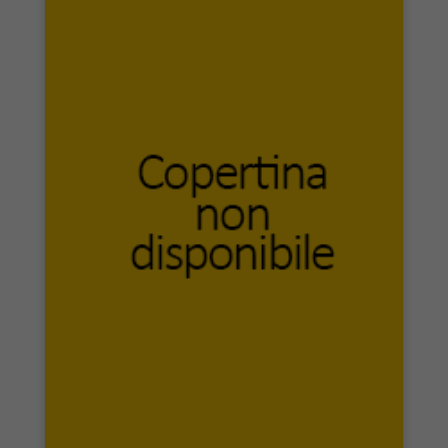
Maria Margherita Bulgarini
Maria Pacini Fazzi Editore
Marlin Editore
Marna
Marsilio Editori
Massimiliano Piretti Editore
Mattioli 1885
Mazzanti Libri
MCA Comunicazione
McGraw-Hill Education
MdS Editore
Medea Edizioni
Mediabooks
Mediterranei News Edizioni
Melampo Editore
Mellen Press
Mesogea
Mgc Edizioni