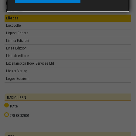
libreriauniversitaria.it edizioni
Libromania
Libroza
LietoColle
Liguori Editore
Limina Edizioni
Linea Edizioni
List lab editore
Littlehampton Book Services Ltd
Löcker Verlag
Logos Edizioni
Lombardi
Longanesi
RADICI ISBN
LUIGI PELLEGRINI EDITORE
Tutte
LUIGI REVERDITO EDITORE
978-88-32001
Luiss University Press
LuoghInteriori
Lupieditore