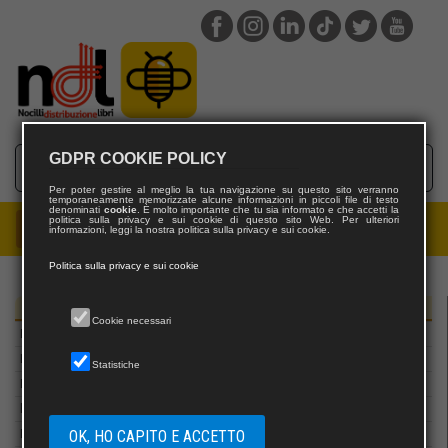
Laurana Editore – Novecento Editore
Laurus Robuffo
Le Mezzelane
Le Trame di Circe
Ledizioni
Legislazione Tecnica
GDPR COOKIE POLICY
Leo S. Olschki
Leone Editore
Per poter gestire al meglio la tua navigazione su questo sito verranno
temporaneamente memorizzate alcune informazioni in piccoli file di testo
Lepisma Edizioni
denominati
cookie
. È molto importante che tu sia informato e che accetti la
politica sulla privacy e sui cookie di questo sito Web. Per ulteriori
informazioni, leggi la nostra politica sulla privacy e sui cookie.
les belles lettres
Les Flâneurs Edizioni
Politica sulla privacy e sui cookie
Letizia Editore
Lexington Books
Editori
Cookie necessari
LFA Publisher
Lib&Res
Statistiche
Libellula
liberilibri
OK, HO CAPITO E ACCETTO
Libreria Editrice Vaticana