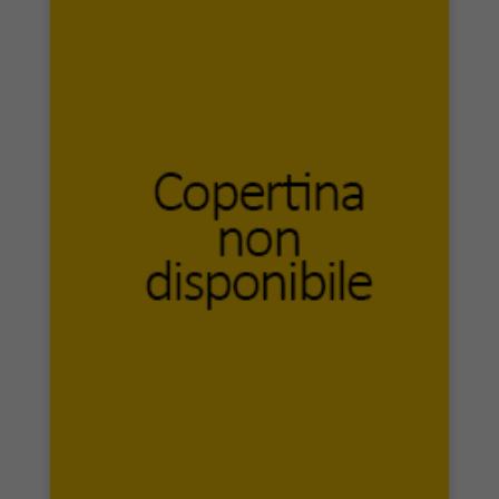
Armando Editore
Armenia
Armenio editore
Arpeggio Libero
ArtchivePortfolio
Artemide
Associazione Culturale Recercare
Associazione culturale “Giuseppe Serassi”
Atanòr
Atì editore
Autêntica Editora
Avagliano Editore
Baha’i
Baldini & Castoldi
Banca del Gratuito
Banca d’Italia
BastogiLibri