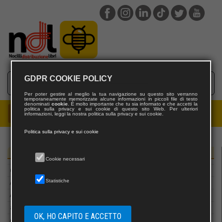
GDPR COOKIE POLICY
Per poter gestire al meglio la tua navigazione su questo sito verranno
temporaneamente memorizzate alcune informazioni in piccoli file di testo
denominati
cookie
. È molto importante che tu sia informato e che accetti la
politica sulla privacy e sui cookie di questo sito Web. Per ulteriori
informazioni, leggi la nostra politica sulla privacy e sui cookie.
Politica sulla privacy e sui cookie
Editori
Cookie necessari
66th and 2nd
Statistiche
A&B Editrice
A.I.A.S.U.
academ editore
OK, HO CAPITO E ACCETTO
Adarte