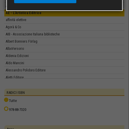
Adelphi
AE - L’Artistica Editrice
affinità elettive
Agorà & Co
AIB - Associazione Italiana biblioteche
Albert Bonniers Förlag
AlboVersorio
Aldenia Edizioni
Aldo Mancini
Alessandro Polidoro Editore
Aletti Editore
Algra Editore
Aliberti Editore
RADICI ISBN
Allemandi.com
Tutte
Alpes Italia
978-88-7320
Alpha & Beta
Alter Ego
Ama - Associazione musicale Aura