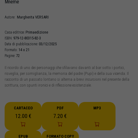
Mneme
Margherita
VERSARI
Autore:
Primaedizione
Casa editrice:
979-12-80315-82-3
ISBN:
03/12/2025
Data di pubblicazione:
14 x 21
Formato:
72
Pagine:
Il ricordo di uno dei personaggi che sfilavano davanti al bar sotto i portici,
risveglia, per somiglianza, la memoria del padre (Pupi) e della sua vicenda. Il
racconto di un passato lontano si alterna a brevi incursioni nel presente della
scrittura, con spunti ironici e di riflessione esistenziale.
CARTACEO
PDF
MP3
12.00 €
7.20 €
EPUB
FORMATO COPY